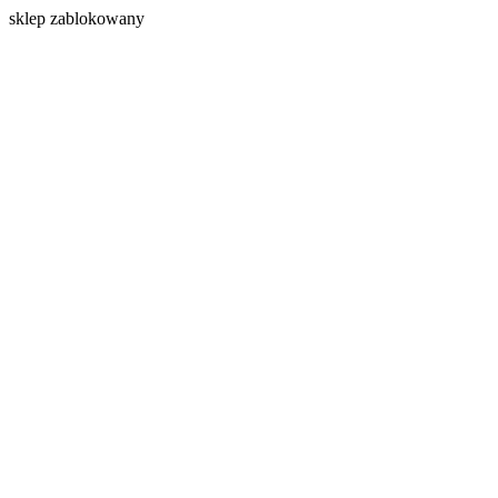
s
klep zablokowany