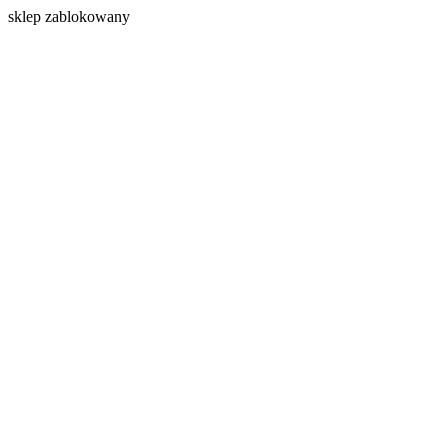
s
klep zablokowany