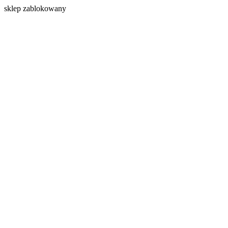
s
klep zablokowany