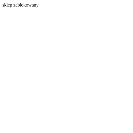
s
klep zablokowany