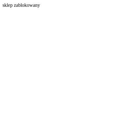
s
klep zablokowany