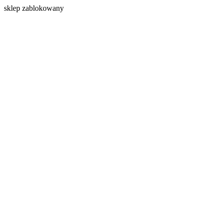
s
klep zablokowany