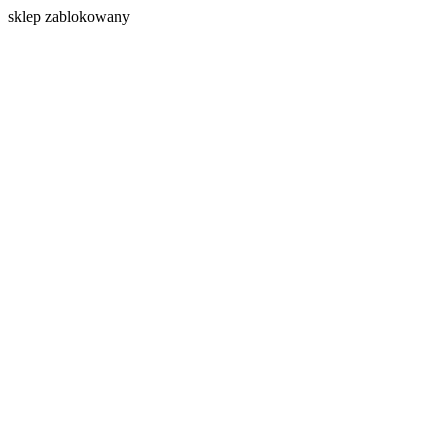
s
klep zablokowany