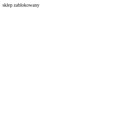
s
klep zablokowany