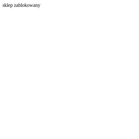
s
klep zablokowany