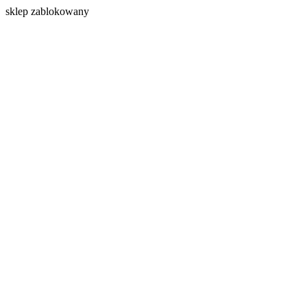
s
klep zablokowany