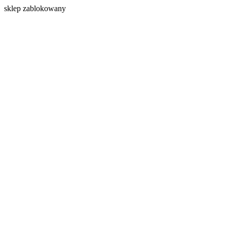
s
klep zablokowany